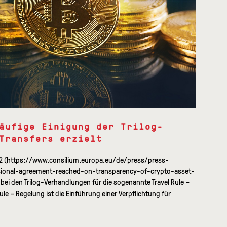
äufige Einigung der Trilog-
Transfers erzielt
022 (https://www.consilium.europa.eu/de/press/press-
sional-agreement-reached-on-transparency-of-crypto-asset-
 bei den Trilog-Verhandlungen für die sogenannte Travel Rule –
ule – Regelung ist die Einführung einer Verpflichtung für