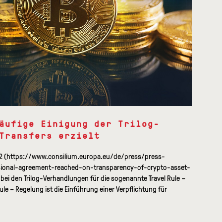
äufige Einigung der Trilog-
Transfers erzielt
022 (https://www.consilium.europa.eu/de/press/press-
sional-agreement-reached-on-transparency-of-crypto-asset-
 bei den Trilog-Verhandlungen für die sogenannte Travel Rule –
ule – Regelung ist die Einführung einer Verpflichtung für